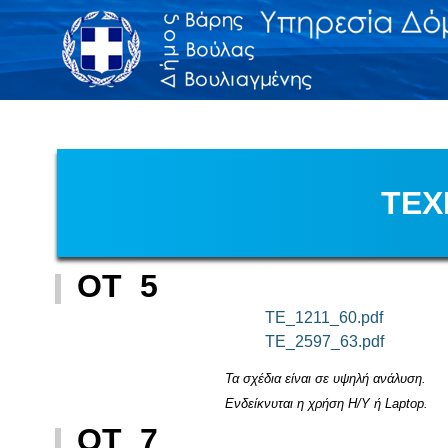
ΤΕΧ
ΟΤ 5
TE_1211_60.pdf
TE_2597_63.pdf
Τα σχέδια είναι σε υψηλή ανάλυση.
Ενδείκνυται η χρήση Η/Υ ή Laptop.
ΟΤ 7